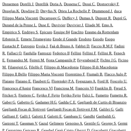
Doraemon
Dorelli J.
Dorellik
Doria A.
Dossena C.
Dossi C.
Dostoevskij F.
Douglas K.
Dowling D.
Dreyfus N.
Drieu La Rochelle P.
Drummond J.
duca
Filippo Maria Visconti
Ducarouge G.
Duffecy J.
Dumas A.
Dupont R.
Duprè G.
Durand de la Penne L.
Duse E.
Duvivier
Duvivier J.
Eliade M.
Emo A.
Empirico S.
Endrigo S.
Epicuro
Equipe 84
Eraclito
Erasmo da Rotterdam
Erbstein E.
Ermete Trismegisto
Erode il Grande
Erodoto
Esiodo
Esopo
Eustachi P.
Eutropio
Evola J.
Faà di Bruno A.
Fabbri D.
Faccio R.M.F.
Fadini
R.
Fallaci O.
Fanfulla
Fantozzi
Federico II
Fellini
Fellini F.
Fellini R.
Fenech
E.
Fernandez M.
Ferreri M.
Festa Campanile P.
Feyerabend P.
Fichte J.G.
Ficino
M.
Filangieri G.
Filelfo F.
Filippo di Macedonia
Filippo II di Macedonia
Filippo Il Bello
Filippo Maria Visconti
Fiorentino F.
Fiumali B.
Flacco Aulo P.
Flaiano
Flaiano E.
Flaubert G.
Florenskij P.A.
Fogazzaro A.
Ford H.
Foscolo U.
Francesco d'Assisi
Francesco VI
Franciosa M.
Francois VI
Franklin B.
Freud S.
Fricker S.
Fruttero C.
Fujiko F. Fujio
Fujiko Fujio
Fulci L.
Fumetto
Fumetto R.
Gaber G.
Gabetto G.
Gadamer H.G.
Gadda C.E.
Gagliardi de Curtis di Bisanzio
Gagliardi Focas di Tertiveri
Gagliardi Focas di Tertiveri F.M.
Galilei G.
Galli
Galliani F.
Galli I.
Galotti E
Galotti E.
Gambara U.
Gandhi
Garibaldi G.
Garzoni T.
Gassman V.
Gazul
Gelimero
Genoino A.
Gentile G.
George S.
Germi
P.
Geronimo
Gervaso R.
Gesebel
Gesù Cristo
Ghezzi D.
Giacobetti
Giacobetti