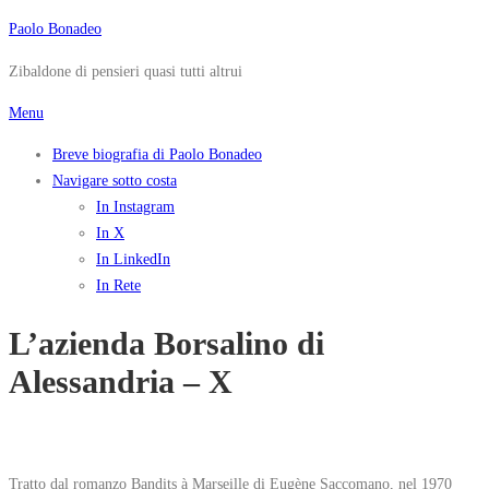
Passa
Paolo Bonadeo
al
Zibaldone di pensieri quasi tutti altrui
contenuto
Menu
Breve biografia di Paolo Bonadeo
Navigare sotto costa
In Instagram
In X
In LinkedIn
In Rete
L’azienda Borsalino di
Alessandria – X
Tratto dal romanzo Bandits à Marseille di Eugène Saccomano, nel 1970