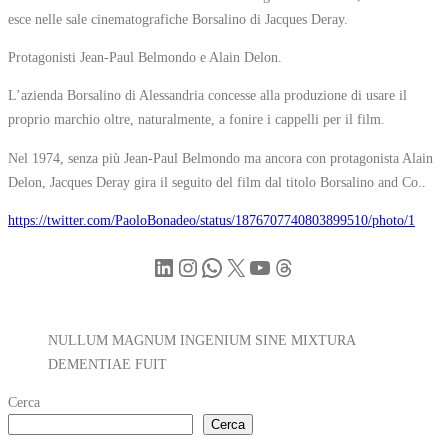
esce nelle sale cinematografiche Borsalino di Jacques Deray.
Protagonisti Jean-Paul Belmondo e Alain Delon.
L’azienda Borsalino di Alessandria concesse alla produzione di usare il
proprio marchio oltre, naturalmente, a fonire i cappelli per il film.
Nel 1974, senza più Jean-Paul Belmondo ma ancora con protagonista Alain
Delon, Jacques Deray gira il seguito del film dal titolo Borsalino and Co..
https://twitter.com/PaoloBonadeo/status/1876707740803899510/photo/1
LinkedIn
Instagram
WhatsApp
X
YouTube
Threads
NULLUM MAGNUM INGENIUM SINE MIXTURA
DEMENTIAE FUIT
Cerca
Cerca