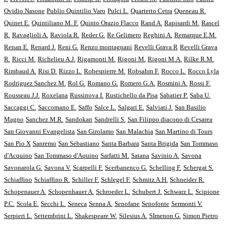
Ovidio Nasone
Publio Quintilio Varo
Pulci L.
Quartetto Cetra
Queneau R.
Quinet E.
Quintiliano M. F.
Quinto Orazio Flacco
Rand A.
Rapisardi M.
Rascel
R.
Ravaglioli A.
Raviola R.
Reder G.
Re Gelimero
Reghini A.
Remarque E.M.
Renan E.
Renard J.
Reni G.
Renzo montagnani
Revelli Grava R
Revelli Grava
R.
Ricci M.
Richelieu A.J.
Rigamonti M.
Rigoni M.
Rigoni M.A.
Rilke R.M.
Rimbaud A.
Risi D.
Rizzo L.
Robespierre M.
Robsahm F.
Rocco L.
Rocco Lyla
Rodriguez Sanchez M.
Rol G.
Romano G.
Romero G.A.
Rosmini A.
Rossi F.
Rousseau J.J.
Roxelana
Russinova I.
Rustichello da Pisa
Sabatier P.
Saba U.
Saccaggi C.
Saccomano E.
Saffo
Salce L.
Salgari E.
Salviati J.
San Basilio
Magno
Sanchez M.R.
Sandokan
Sandrelli S.
San Filippo diacono di Cesarea
San Giovanni Evangelista
San Girolamo
San Malachia
San Martino di Tours
San Pio X
Sanremo
San Sebastiano
Santa Barbara
Santa Brigida
San Tommaso
d'Acquino
San Tommaso d'Aquino
Sarfatti M.
Satana
Savinio A.
Savona
Savonarola G.
Savona V.
Scarpelli F.
Scerbanenco G.
Schelling F.
Schergat S.
Schiaffino
Schiaffino R.
Schiller F.
Schlegel F.
Schmitz A.H.
Schneider R.
Schopenauer A.
Schopenhauer A.
Schroeder L.
Schubert J.
Schwarz L.
Scipione
P.C.
Scola E.
Secchi L.
Seneca
Senna A.
Senofane
Senofonte
Sermonti V.
Serpieri L.
Settembrini L.
Shakespeare W.
Silesius A.
SImenon G.
Simon Pietro