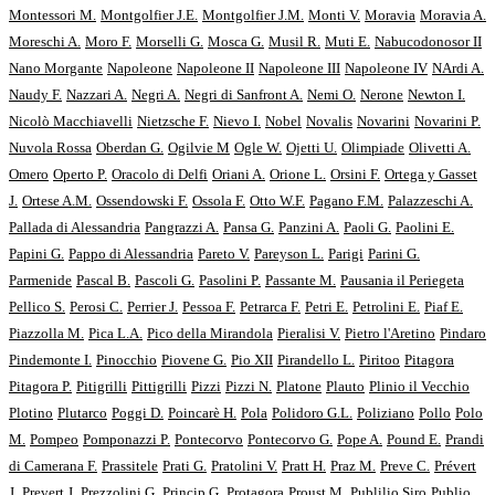
Montessori M.
Montgolfier J.E.
Montgolfier J.M.
Monti V.
Moravia
Moravia A.
Moreschi A.
Moro F.
Morselli G.
Mosca G.
Musil R.
Muti E.
Nabucodonosor II
Nano Morgante
Napoleone
Napoleone II
Napoleone III
Napoleone IV
NArdi A.
Naudy F.
Nazzari A.
Negri A.
Negri di Sanfront A.
Nemi O.
Nerone
Newton I.
Nicolò Macchiavelli
Nietzsche F.
Nievo I.
Nobel
Novalis
Novarini
Novarini P.
Nuvola Rossa
Oberdan G.
Ogilvie M
Ogle W.
Ojetti U.
Olimpiade
Olivetti A.
Omero
Operto P.
Oracolo di Delfi
Oriani A.
Orione L.
Orsini F.
Ortega y Gasset
J.
Ortese A.M.
Ossendowski F.
Ossola F.
Otto W.F.
Pagano F.M.
Palazzeschi A.
Pallada di Alessandria
Pangrazzi A.
Pansa G.
Panzini A.
Paoli G.
Paolini E.
Papini G.
Pappo di Alessandria
Pareto V.
Pareyson L.
Parigi
Parini G.
Parmenide
Pascal B.
Pascoli G.
Pasolini P.
Passante M.
Pausania il Periegeta
Pellico S.
Perosi C.
Perrier J.
Pessoa F.
Petrarca F.
Petri E.
Petrolini E.
Piaf E.
Piazzolla M.
Pica L.A.
Pico della Mirandola
Pieralisi V.
Pietro l'Aretino
Pindaro
Pindemonte I.
Pinocchio
Piovene G.
Pio XII
Pirandello L.
Piritoo
Pitagora
Pitagora P.
Pitigrilli
Pittigrilli
Pizzi
Pizzi N.
Platone
Plauto
Plinio il Vecchio
Plotino
Plutarco
Poggi D.
Poincarè H.
Pola
Polidoro G.L.
Poliziano
Pollo
Polo
M.
Pompeo
Pomponazzi P.
Pontecorvo
Pontecorvo G.
Pope A.
Pound E.
Prandi
di Camerana F.
Prassitele
Prati G.
Pratolini V.
Pratt H.
Praz M.
Preve C.
Prévert
J.
Prevert J.
Prezzolini G.
Princip G.
Protagora
Proust M.
Publilio Siro
Publio