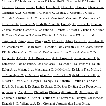
Chiusano F.
Choderlos de Laclos P.
Ciavardini T.
Cicerone M.T.
Cicortas H.C.
Cioran E.
Citroen
Citroën
Citti S.
Civalleri I.
Claudel P.
Clemente
Clemente A.
Clemente A.V.S.
Clemente V
Clericetti G.
Cocteau J.
Colburn H.
Colli G.
Collodi C.
Comencini L.
Comnena A.
Concini C.
Contarini B.
Continenza S.
Copernico N.
Corazzini S.
Corbella Peroni R.
Corteggi L.
Cortina O.
Cosimo I
Cosmo Dossena
Cossetto N.
Costantino I
Crepax G.
Crispi F.
Crispo G.S.
Croce
B.
Cuoco V.
Cusano N.
Cuvier
D'Amico L.F.
D'Annunzio
D'Annunzio G.
d'Aquino T.
d'Azeglio C.
d'Azeglio M.
D'Incà C.
Dalida
Darwin C.
de Balzac H.
de Bassompierre F.
De Benoist A.
Debord G.
de Cervantes M.
de Chateaubriand
F.R.
De Chiara G.
de Chirico G.
De Crescenzo L.
de Curtis
de Curtis G.
De
Filippo E.
Degas E.
De La Bretonne R.
de La Bruyère J.
de La Fontaine J.
de
Lamartine A.
de La Palice J.
de Las Cases E.
Deledda G.
Del Fabbro F.
Delon
Delon A.
de Maistre J.
de Maupassant G.
de Medici L.
De Mola T.
de Molay J.
de Montaigne M.
de Montesquieu C.L.
de Montfort S.
de Montherlant H.
de
Musset A.
Deneuve C.
Deppe H.
Deray J.
De Roberto F.
Derrick S.
de Sade
D.A.F.
De Sanctis F.
De Santis
De Santis G.
De Sica
De Sica V.
de Tocqueville
A.
de Vega y Carpio F.L.
Diabolicus
Diabolik
di Bartolo B.
Di Bingen I.
di
Cosimo A.
Diderot D.
Dietrich
Dietrich M.
Di Lazzaro D.
Dionysius da Bērytós
Disraeli B.
Di Villanova A.
Don Giovanni d'Austria
don Luigi Orione