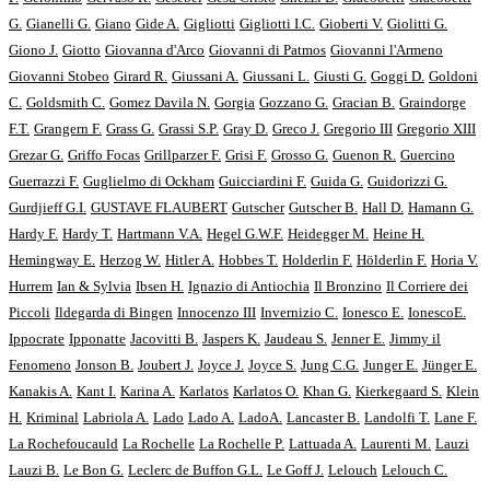
G.
Gianelli G.
Giano
Gide A.
Gigliotti
Gigliotti I.C.
Gioberti V.
Giolitti G.
Giono J.
Giotto
Giovanna d'Arco
Giovanni di Patmos
Giovanni l'Armeno
Giovanni Stobeo
Girard R.
Giussani A.
Giussani L.
Giusti G.
Goggi D.
Goldoni
C.
Goldsmith C.
Gomez Davila N.
Gorgia
Gozzano G.
Gracian B.
Graindorge
F.T.
Grangern F.
Grass G.
Grassi S.P.
Gray D.
Greco J.
Gregorio III
Gregorio XIII
Grezar G.
Griffo Focas
Grillparzer F.
Grisi F.
Grosso G.
Guenon R.
Guercino
Guerrazzi F.
Guglielmo di Ockham
Guicciardini F.
Guida G.
Guidorizzi G.
Gurdjieff G.I.
GUSTAVE FLAUBERT
Gutscher
Gutscher B.
Hall D.
Hamann G.
Hardy F.
Hardy T.
Hartmann V.A.
Hegel G.W.F.
Heidegger M.
Heine H.
Hemingway E.
Herzog W.
Hitler A.
Hobbes T.
Holderlin F.
Hölderlin F.
Horia V.
Hurrem
Ian & Sylvia
Ibsen H.
Ignazio di Antiochia
Il Bronzino
Il Corriere dei
Piccoli
Ildegarda di Bingen
Innocenzo III
Invernizio C.
Ionesco E.
IonescoE.
Ippocrate
Ipponatte
Jacovitti B.
Jaspers K.
Jaudeau S.
Jenner E.
Jimmy il
Fenomeno
Jonson B.
Joubert J.
Joyce J.
Joyce S.
Jung C.G.
Junger E.
Jünger E.
Kanakis A.
Kant I.
Karina A.
Karlatos
Karlatos O.
Khan G.
Kierkegaard S.
Klein
H.
Kriminal
Labriola A.
Lado
Lado A.
LadoA.
Lancaster B.
Landolfi T.
Lane F.
La Rochefoucauld
La Rochelle
La Rochelle P.
Lattuada A.
Laurenti M.
Lauzi
Lauzi B.
Le Bon G.
Leclerc de Buffon G.L.
Le Goff J.
Lelouch
Lelouch C.