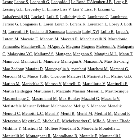
Leone
Leone S.
Leopardi G.
Leopoldo I
Le Rond D'Alembert J.B.
Leroy P.
Lessing G.E.
Lievesley L.
Linneo
Lisa V.
Lisi V.
Liszt F.
Lizzani C.
Lobačevskij N.I.
Locke J.
Loik E.
Lollobrigida G.
Lombroso C.
Lombroso
Ferrero G.
Longanesi L.
Loren
Loren S.
Lorenz K.
Lorenzon L.
Losey J.
Lotti
M.
Lucentini F.
Luciano di Samosata
Lucrezio
Luigi XVI
Lullo R.
Lupo A.
Lutero M.
Macario E.
Maccari M.
Maccari R.
Macchiavelli N.
Macedonio
Fernandez
Machiavelli N.
MAgno A.
Magnua
Magnus
Majeroni A.
Malaparte
C.
Malaspina V.C.
Mallarmé S.
Mangano
Mangano S.
Mangini M.L.
Mann T.
Mannucci
Mannucci L.
Manolete
Mantegna A.
Manzoni A.
Mao Tse-Tung
Mao Zedong
Maraini D.
Marcegaglia A.
marchesi
Marchesi M.
Marconi G.
Marconi M.C.
Marco Tullio Cicerone
Marcuse H.
Marinetti F.T.
Marino G.B.
Marino M.
Marischka E.
Maroso V.
Martelli D.
Martellotta V.
Martinelli E.
Martin Heidegger
Marturano F.
Marziale
Massari
Massari L.
Mastrocinque
Mastrocinque C.
Mastroianni M.
Max Bunker
Mazzini G.
Mazzola V.
Mefistofele
Meister Eckhart
Melchisedec
Meliga S.
Meneceo
Menelik
Menotti C.
Menotti L.C.
Mensi F.
Menti R.
Merisi M.
Merlini M.
Meroni P.
Metastasio
Meyrink G.
Michels R.
Michelstaedter C.
MIlo S.
Mircea Eliade
Mishima Y.
Missiroli M.
Moliere
Mondaini S.
Mondella
Mondella L.
Monicelli M.
Montagnani R.
Montalbano R.
Montale E.
Montanelli I.