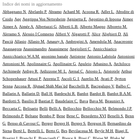
Indice dei nomi in aggiornamento
Abbagnano N.
Abelardo P.
Abramo
Achard M.
Acoona R.
Adler L.
Afrodite di
Cnido
Age
Aggrippa Von Nettesheim
Agnisetta E.
Agostino di Ippona
Aimee
Aimee A.
Aimée A.
Albertazzi G.
Alberti L.B.
Alberto Magno
Alboreto M.
Aleramo S.
Alessio I Comneno
Alfieri V.
Algarotti F.
Alice
Alighieri D.
Alì
Pascià
Allasio
Allasio M.
Amaury A.
Ambrogini A.
Amendola M.
Anacreonte
Anassagora
Anassimandro
Anassimene
Angiolieri C.
Annicchiarico
Annicchiarico W.A.M.
anonimo banale
Antistene
Antonio Labriola
Antonioni
Antonioni M.
Apolinnaire G.
Apollinaire G.
Apuleio
Arbasino A.
Archiloco
Archimede
Ardigo R.
Ardizzone M. L.
Arenal C.
Ariosto L.
Aristotele
Arthur
Schopenhauer
Artusi P.
Arzenta T.
Ascoli G. I.
Aurelio M.
Avati P.
Ayrton
Senna
Azcona R.
Aḥmad Shāh Masʿūd
Bacchelli R.
Bacigalupo V.
Balbo C.
Ballarin A.
Ballarin D.
Ball H.
Bardeschi R.
Bardot
Bardot B.
Bardot B.A.M.
Bardotti S.
Basilio II
Bastiat F.
Baudelaire C.
Bava
Bava M.
Beaunier A.
Beccaria C.
Belisario
Belli
Belli A.
Bellocchio
Bellocchio M.
Belmondo J.P.
Belmondo P.
Beltane
Bembo P.
Bene
Bene C.
Benedetto XVI
Benelli S.
Benn
G.
Benso di Cavour C.
Berger
Berger H.
Berger S.
Bergson H.
Bernardino da
Siena
Bertè L.
Bertelli L.
Berto G.
Bes
Bevilacqua M.
Beyle M.H.
Biagi E.
Biagini I.
Bianchi E.
Bianciardi C.
Bierce A.
Bissi C.
Blaise M.
Blake W.