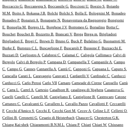
Boccaccio G.
Boccanegra S.
Boccassile G.
Boccioni U.
Boezio S.
Boiardo
M.M.
Boito A.
Bokassa J.B.
Bolchi
Bolchi S.
Bolla E.
Bolognini M.
Bonadeo
Bonadeo P.
Bonaiuti A.
Bonaparte N.
Bonaventura da Bagnoregio
Bongiorni
E.
Bonuglia M.
Borges J.L.
Borghese J.V.
Borromeo G.
Borsalino
Botta C.
Bouchet
Bouchet B.
Bozzetto B.
Brancati V.
Brega
Brega m.
Brigliadori
Brigliadori E.
Brogi C.
Brown D.
Bruno G.
Buck P.
Bufalino G.
Buonarroti M.
Burke E.
Buronzo C.L.
Buscaglione F.
Buscaroli P.
Bussone F.
Buzzacchi E.
Buzzati D.
Cagliostro A.
Calabresi C.
Calamai C.
Caligola
Callimaco
Calvi di
Bergolo
Calvi di Bergolo P.
Campana D.
Campanella T.
Campanile A.
Campo
C.
Campo G.
Cannes
Cantarella A.
Cantù C.
Capponi G.
Capuana L.
Caputo S.
Caracalla
Carati L.
Caravaggio
Caravati I.
Cardarelli V.
Cardinale C.
Carducci
Carducci G.
Carlo Perosi
Carlo VII
Carnaro
Carneade di Cirene
Carosello
Carrà
C.
Carra L.
Carrel A.
Cartesio
Casalbore R.
casalinga di Voghera
Casanova G.
Caselli
Caselli C.
Castelli M.
Castigliano E.
Castiglione B.
Castrocaro
Catone
Cattaneo C.
Cavalcanti G.
Cavallero L.
Cavallo Pazzo
Cavallotti F.
Ceccarelli
F.
Cecchi d'Amico S.
Cecchi E.
Cecchi Gori M.
Cecov A.
Celine L.F.
Celletti O.
Cellini B.
Ceronetti G.
Cesario di Heisterbach
Chaucer G.
Chesterton G.K.
Chiang Kai-shek
Chiaramonti B.N.M.L.
Chiara P.
Chiari
Chiari W.
Chiusano